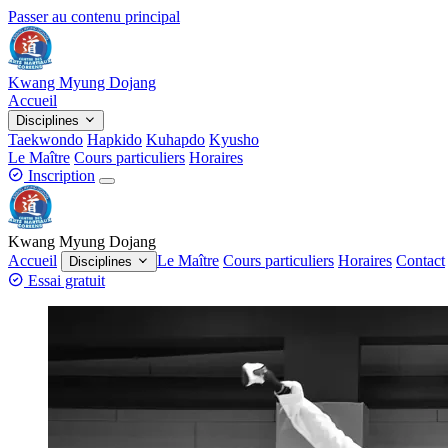
Passer au contenu principal
Kwang Myung Dojang
Accueil
Disciplines
Taekwondo
Hapkido
Kuhapdo
Kyusho
Le Maître
Cours particuliers
Horaires
Inscription
Kwang Myung Dojang
Accueil
Le Maître
Cours particuliers
Horaires
Contact
Disciplines
Essai gratuit