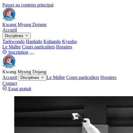
Passer au contenu principal
Kwang Myung Dojang
Accueil
Disciplines
Taekwondo
Hapkido
Kuhapdo
Kyusho
Le Maître
Cours particuliers
Horaires
Inscription
Kwang Myung Dojang
Accueil
Le Maître
Cours particuliers
Horaires
Disciplines
Contact
Essai gratuit