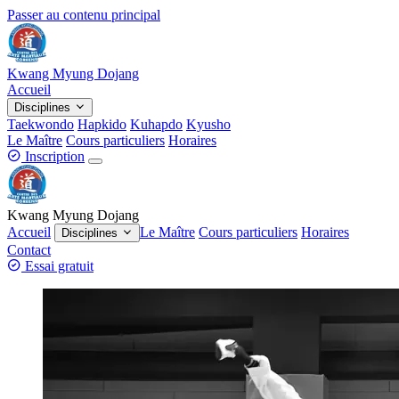
Passer au contenu principal
Kwang Myung Dojang
Accueil
Disciplines
Taekwondo
Hapkido
Kuhapdo
Kyusho
Le Maître
Cours particuliers
Horaires
Inscription
Kwang Myung Dojang
Accueil
Le Maître
Cours particuliers
Horaires
Disciplines
Contact
Essai gratuit