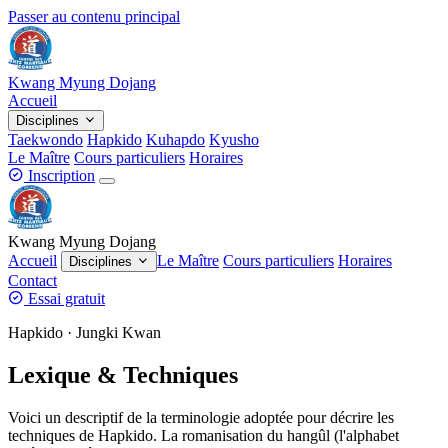
Passer au contenu principal
Kwang Myung Dojang
Accueil
Disciplines
Taekwondo
Hapkido
Kuhapdo
Kyusho
Le Maître
Cours particuliers
Horaires
Inscription
Kwang Myung Dojang
Accueil
Le Maître
Cours particuliers
Horaires
Disciplines
Contact
Essai gratuit
Hapkido · Jungki Kwan
Lexique & Techniques
Voici un descriptif de la terminologie adoptée pour décrire les
techniques de Hapkido. La romanisation du hangûl (l'alphabet