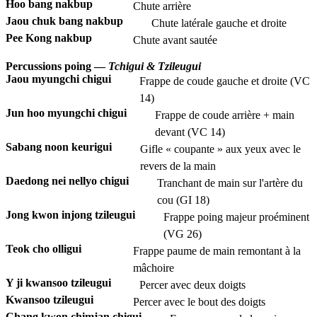
Hoo bang nakbup
Chute arrière
Jaou chuk bang nakbup
Chute latérale gauche et droite
Pee Kong nakbup
Chute avant sautée
Percussions poing —
Tchigui & Tzileugui
Jaou myungchi chigui
Frappe de coude gauche et droite (VC
14)
Jun hoo myungchi chigui
Frappe de coude arrière + main
devant (VC 14)
Sabang noon keurigui
Gifle « coupante » aux yeux avec le
revers de la main
Daedong nei nellyo chigui
Tranchant de main sur l'artère du
cou (GI 18)
Jong kwon injong tzileugui
Frappe poing majeur proéminent
(VG 26)
Teok cho olligui
Frappe paume de main remontant à la
mâchoire
Y ji kwansoo tzileugui
Percer avec deux doigts
Kwansoo tzileugui
Percer avec le bout des doigts
Chang kwon chimjan chigui