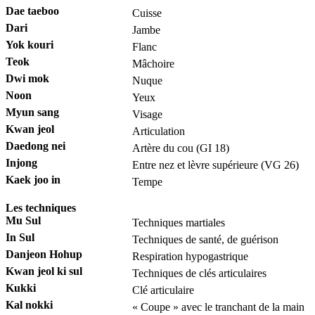
Dae taeboo
Cuisse
Dari
Jambe
Yok kouri
Flanc
Teok
Mâchoire
Dwi mok
Nuque
Noon
Yeux
Myun sang
Visage
Kwan jeol
Articulation
Daedong nei
Artère du cou (GI 18)
Injong
Entre nez et lèvre supérieure (VG 26)
Kaek joo in
Tempe
Les techniques
Mu Sul
Techniques martiales
In Sul
Techniques de santé, de guérison
Danjeon Hohup
Respiration hypogastrique
Kwan jeol ki sul
Techniques de clés articulaires
Kukki
Clé articulaire
Kal nokki
« Coupe » avec le tranchant de la main