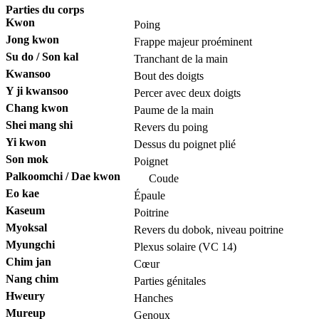
Parties du corps
Kwon
Poing
Jong kwon
Frappe majeur proéminent
Su do / Son kal
Tranchant de la main
Kwansoo
Bout des doigts
Y ji kwansoo
Percer avec deux doigts
Chang kwon
Paume de la main
Shei mang shi
Revers du poing
Yi kwon
Dessus du poignet plié
Son mok
Poignet
Palkoomchi / Dae kwon
Coude
Eo kae
Épaule
Kaseum
Poitrine
Myoksal
Revers du dobok, niveau poitrine
Myungchi
Plexus solaire (VC 14)
Chim jan
Cœur
Nang chim
Parties génitales
Hweury
Hanches
Mureup
Genoux