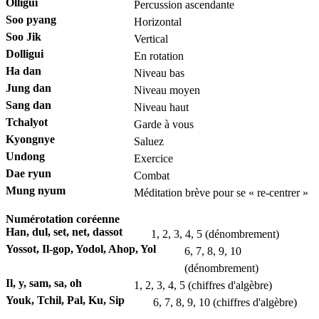
Olligui
Percussion ascendante
Soo pyang
Horizontal
Soo Jik
Vertical
Dolligui
En rotation
Ha dan
Niveau bas
Jung dan
Niveau moyen
Sang dan
Niveau haut
Tchalyot
Garde à vous
Kyongnye
Saluez
Undong
Exercice
Dae ryun
Combat
Mung nyum
Méditation brève pour se « re-centrer »
Numérotation coréenne
Han, dul, set, net, dassot
1, 2, 3, 4, 5 (dénombrement)
Yossot, Il-gop, Yodol, Ahop, Yol
6, 7, 8, 9, 10
(dénombrement)
Il, y, sam, sa, oh
1, 2, 3, 4, 5 (chiffres d'algèbre)
Youk, Tchil, Pal, Ku, Sip
6, 7, 8, 9, 10 (chiffres d'algèbre)