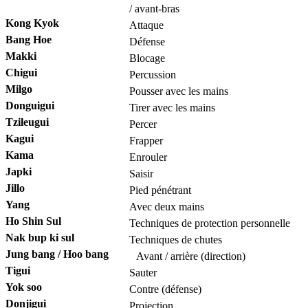
/ avant-bras
Kong Kyok
Attaque
Bang Hoe
Défense
Makki
Blocage
Chigui
Percussion
Milgo
Pousser avec les mains
Donguigui
Tirer avec les mains
Tzileugui
Percer
Kagui
Frapper
Kama
Enrouler
Japki
Saisir
Jillo
Pied pénétrant
Yang
Avec deux mains
Ho Shin Sul
Techniques de protection personnelle
Nak bup ki sul
Techniques de chutes
Jung bang / Hoo bang
Avant / arrière (direction)
Tigui
Sauter
Yok soo
Contre (défense)
Donjigui
Projection