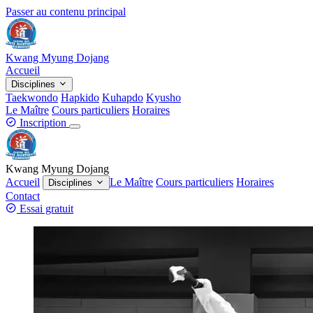
Passer au contenu principal
Kwang Myung Dojang
Accueil
Disciplines
Taekwondo
Hapkido
Kuhapdo
Kyusho
Le Maître
Cours particuliers
Horaires
Inscription
Kwang Myung Dojang
Accueil
Le Maître
Cours particuliers
Horaires
Disciplines
Contact
Essai gratuit