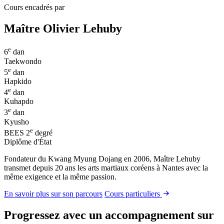
Cours encadrés par
Maître Olivier Lehuby
e
6
dan
Taekwondo
e
5
dan
Hapkido
e
4
dan
Kuhapdo
e
3
dan
Kyusho
e
BEES
2
degré
Diplôme d'État
Fondateur du Kwang Myung Dojang en 2006, Maître Lehuby
transmet depuis 20 ans les arts martiaux coréens à Nantes avec la
même exigence et la même passion.
En savoir plus sur son parcours
Cours particuliers
Progressez avec un accompagnement sur