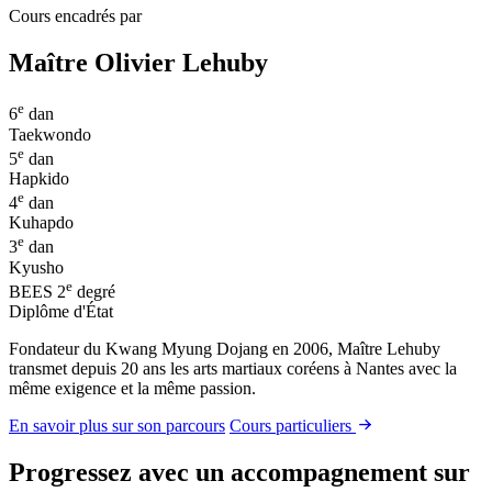
Cours encadrés par
Maître Olivier Lehuby
e
6
dan
Taekwondo
e
5
dan
Hapkido
e
4
dan
Kuhapdo
e
3
dan
Kyusho
e
BEES
2
degré
Diplôme d'État
Fondateur du Kwang Myung Dojang en 2006, Maître Lehuby
transmet depuis 20 ans les arts martiaux coréens à Nantes avec la
même exigence et la même passion.
En savoir plus sur son parcours
Cours particuliers
Progressez avec un accompagnement sur