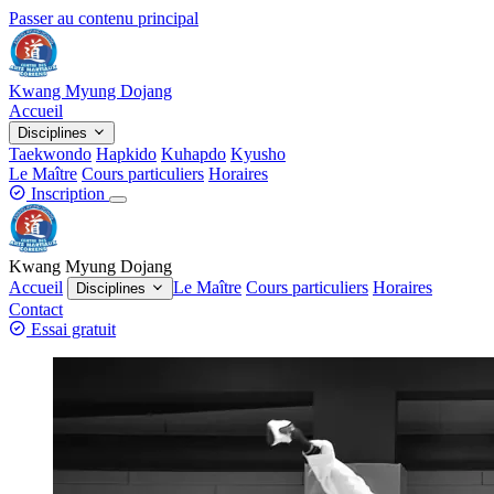
Passer au contenu principal
Kwang Myung Dojang
Accueil
Disciplines
Taekwondo
Hapkido
Kuhapdo
Kyusho
Le Maître
Cours particuliers
Horaires
Inscription
Kwang Myung Dojang
Accueil
Le Maître
Cours particuliers
Horaires
Disciplines
Contact
Essai gratuit